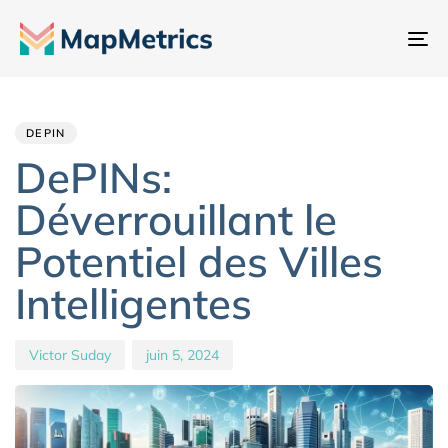
Ba
la
Author
Published
PUBLISHED
na
IN:
on:
DEPIN
DePINs:
Déverrouillant le
Potentiel des Villes
Intelligentes
Victor Suday
juin 5, 2024