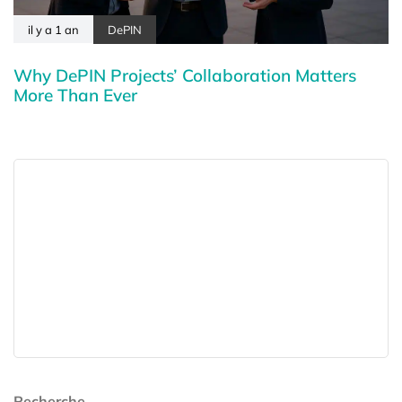
il y a 1 an
DePIN
Why DePIN Projects’ Collaboration Matters
More Than Ever
Recherche