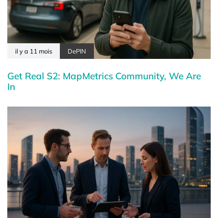
il y a 11 mois
DePIN
Get Real S2: MapMetrics Community, We Are
In