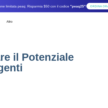
one limitata peaq: Risparmia $50 con il codice
"peaq25"
!
ORDINA OR
Altro
e il Potenziale
igenti