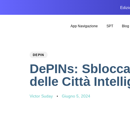
Edizi
App Navigazione
SPT
Blog
PUBLISHED
Author
Published
DEPIN
IN:
on:
DePINs: Sbloccar
delle Città Intell
Victor Suday
Giugno 5, 2024