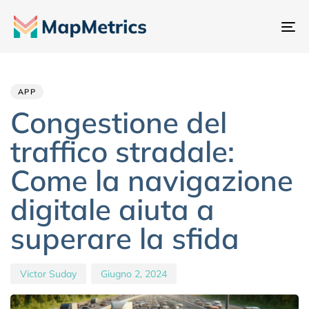
At
na
Author
Published
PUBLISHED
IN:
on:
APP
Congestione del
traffico stradale:
Come la navigazione
digitale aiuta a
superare la sfida
Victor Suday
Giugno 2, 2024