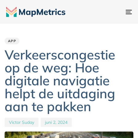
Na
sc
Author
Published
PUBLISHED
IN:
on:
APP
Verkeerscongestie
op de weg: Hoe
digitale navigatie
helpt de uitdaging
aan te pakken
Victor Suday
juni 2, 2024