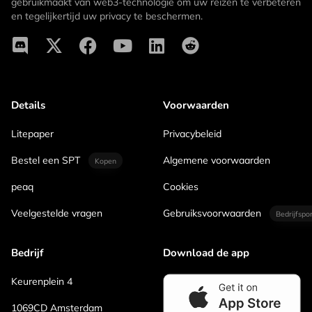
gebruikmaakt van web3-technologie om uw reizen te verbeteren
en tegelijkertijd uw privacy te beschermen.
Details
Voorwaarden
Litepaper
Privacybeleid
Bestel een SPT
Algemene voorwaarden
Kopen
peaq
Cookies
Veelgestelde vragen
Gebruiksvoorwaarden
Bedrijfspo
Bedrijf
Download de app
Keurenplein 4
1069CD Amsterdam