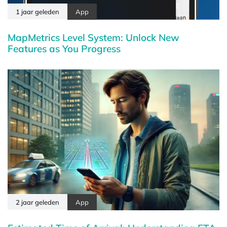
1 jaar geleden
App
MapMetrics Level System: Unlock New
Features as You Progress
2 jaar geleden
App