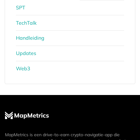
SPT
TechTalk
Handleiding
Updates
Web3
MapMetrics is een drive-to-earn crypto-navigatie-app die