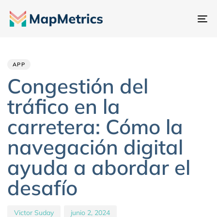
Al
na
Author
Published
PUBLISHED
IN:
on:
APP
Congestión del
tráfico en la
carretera: Cómo la
navegación digital
ayuda a abordar el
desafío
Victor Suday
junio 2, 2024