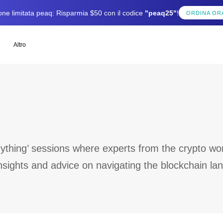
one limitata peaq: Risparmia $50 con il codice
"peaq25"
!
ORDINA OR
Altro
nything’ sessions where experts from the crypto w
insights and advice on navigating the blockchain la