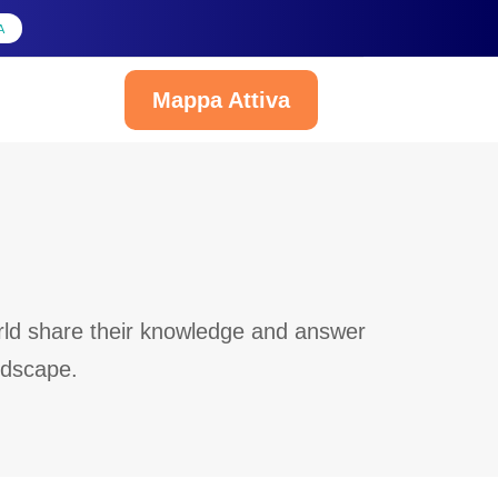
A
Mappa Attiva
Italiano
orld share their knowledge and answer
ndscape.