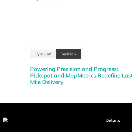
il y a 1 an
TechTalk
Powering Precision and Progress:
Pickspot and MapMetrics Redefine Las
Mile Delivery
Détails