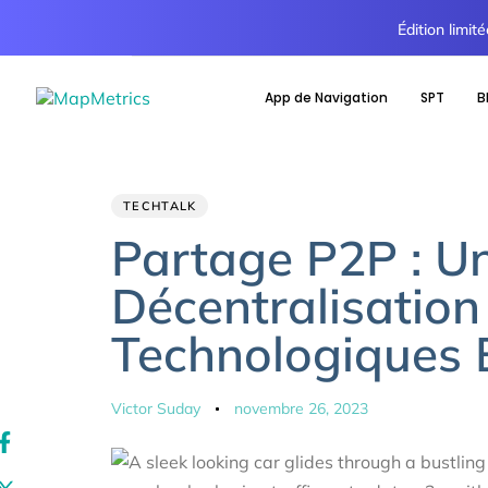
Édition limi
App de Navigation
SPT
B
Author
Published
PUBLISHED
TECHTALK
IN:
on:
Partage P2P : Un
Décentralisation
Technologiques 
Victor Suday
novembre 26, 2023