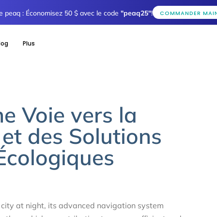
tée peaq : Économisez 50 $ avec le code
"peaq25"
!
COMMANDER MAI
log
Plus
e Voie vers la
 et des Solutions
Écologiques