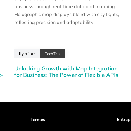
il y a 1 an
TechTalk
Unlocking Growth with Map Integration
t-
for Business: The Power of Flexible APIs
Termes
Entrep