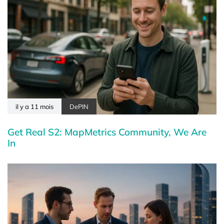
il y a 11 mois
DePIN
Get Real S2: MapMetrics Community, We Are
In