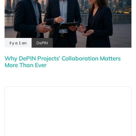
il y a 1 an
DePIN
Why DePIN Projects’ Collaboration Matters
More Than Ever