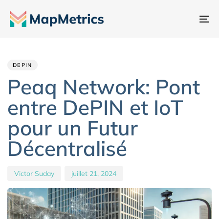
Ba
la
Author
Published
PUBLISHED
na
IN:
on:
DEPIN
Peaq Network: Pont
entre DePIN et IoT
pour un Futur
Décentralisé
Victor Suday
juillet 21, 2024