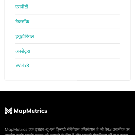
एसपीटी
टेकटॉक
ट्यूटोरियल
अपडेट्स
Web3
MapMetrics एक ड्राइव-टू-एर्न क्रिप्टो नेविगेशन एप्लिकेशन है जो वेब3 तकनीक का