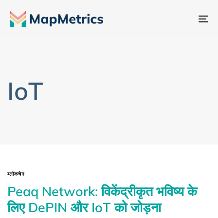
नेव
टॉ
IoT
ब्लॉकचेन
Peaq Network: विकेंद्रीकृत भविष्य के
लिए DePIN और IoT को जोड़ना