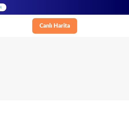
R
Canlı Harita
Türkçe