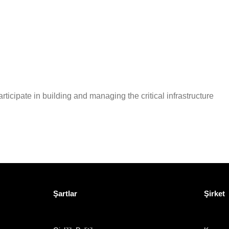
icipate in building and managing the critical infrastructure
Şartlar
Şirket