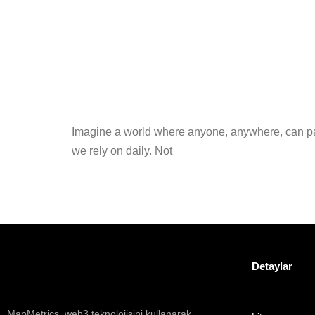
Imagine a world where anyone, anywhere, can part
we rely on daily. Not
Detaylar
MapMetrics, web3 teknolojisini kullanarak