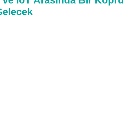
ve IoT Arasında Bir Köprü
 Gelecek