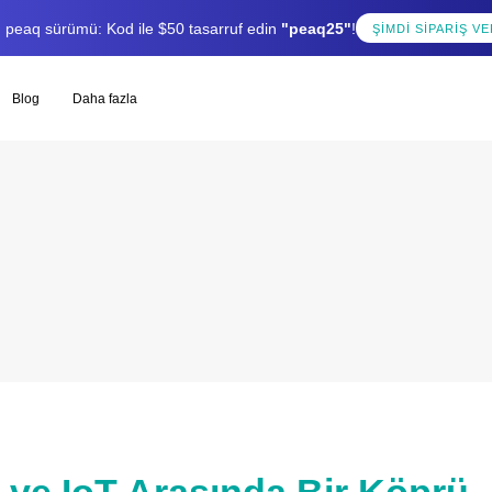
lı peaq sürümü: Kod ile $50 tasarruf edin
"peaq25"
!
ŞIMDI SIPARIŞ VE
Blog
Daha fazla