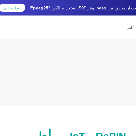
دار محدود من peaq: وفر $50 باستخدام الكود
"peaq25"
!
اطلب الآن
أكثر