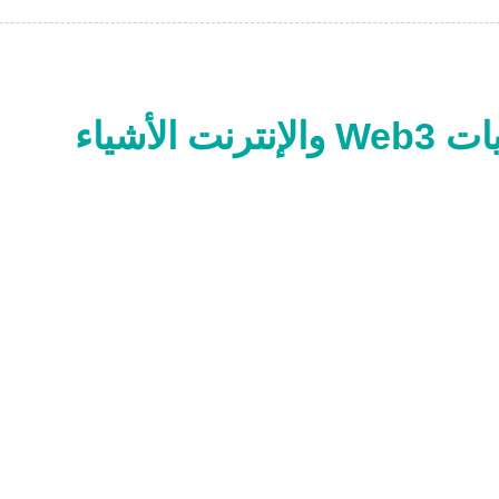
ما وراء التضخيم: كيف تقنيات Web3 والإنترنت الأشياء