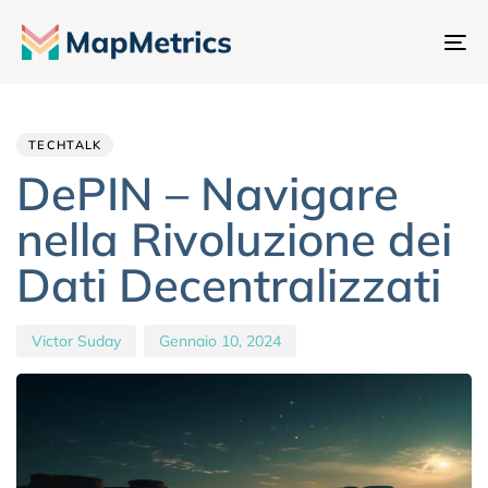
At
na
Author
Published
PUBLISHED
IN:
on:
TECHTALK
DePIN – Navigare
nella Rivoluzione dei
Dati Decentralizzati
Victor Suday
Gennaio 10, 2024