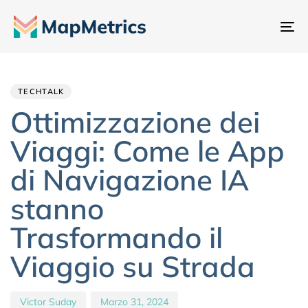
At
na
Author
Published
PUBLISHED
IN:
on:
TECHTALK
Ottimizzazione dei
Viaggi: Come le App
di Navigazione IA
stanno
Trasformando il
Viaggio su Strada
Victor Suday
Marzo 31, 2024