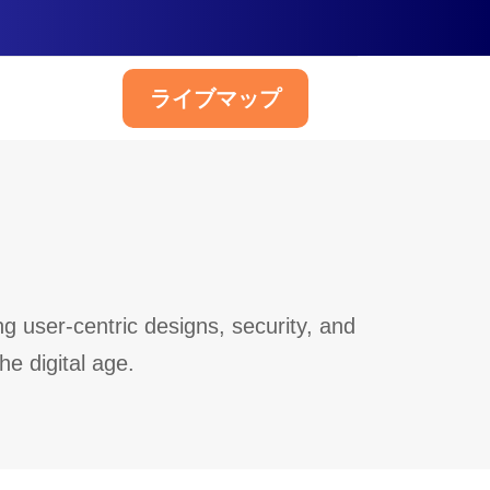
ライブマップ
日本語
ng user-centric designs, security, and
e digital age.