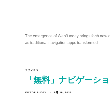
The emergence of Web3 today brings forth new opp
as traditional navigation apps transformed
テクノロジー
「無料」ナビゲーシ
VICTOR SUDAY
9月 30, 2023