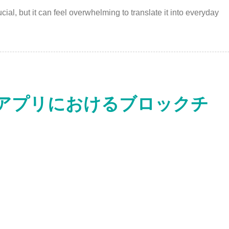
ucial, but it can feel overwhelming to translate it into everyday
ンアプリにおけるブロックチ