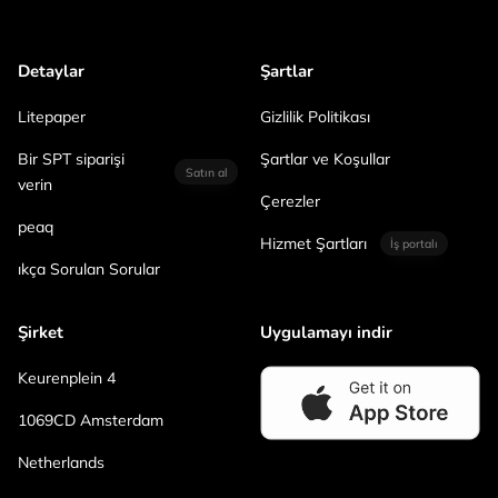
Detaylar
Şartlar
Litepaper
Gizlilik Politikası
Bir SPT siparişi
Şartlar ve Koşullar
Satın al
verin
Çerezler
peaq
Hizmet Şartları
İş portalı
ıkça Sorulan Sorular
Şirket
Uygulamayı indir
Keurenplein 4
1069CD Amsterdam
Netherlands