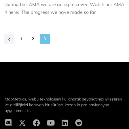
During this AMA we are going to cover: Watch our AMA
4 here: The progress we have made so far
1
2
3
MapMetrics, web3 teknolojisini kullanarak seyahatinizi iyileştiren
ve gizliliğinizi koruyan bir sürüşe-kazan kripto navigasyon
uygulamasıdır.