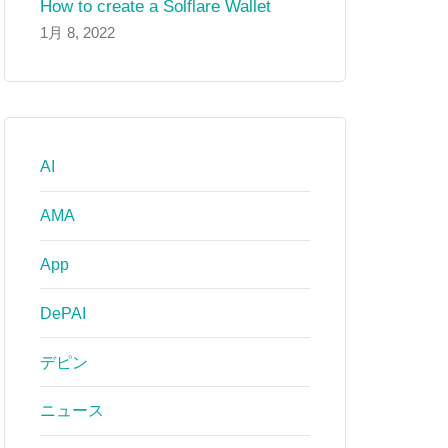
How to create a Solflare Wallet
1月 8, 2022
AI
AMA
App
DePAI
デピン
ニュース