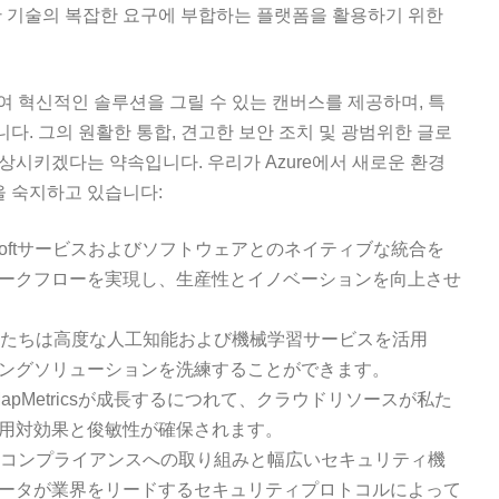
간 기술의 복잡한 요구에 부합하는 플랫폼을 활용하기 위한
하여 혁신적인 솔루션을 그릴 수 있는 캔버스를 제공하며, 특
. 그의 원활한 통합, 견고한 보안 조치 및 광범위한 글로
상시키겠다는 약속입니다. 우리가 Azure에서 새로운 환경
을 숙지하고 있습니다:
icrosoftサービスおよびソフトウェアとのネイティブな統合を
ークフローを実現し、生産性とイノベーションを向上させ
で、私たちは高度な人工知能および機械学習サービスを活用
ングソリューションを洗練することができます。
、MapMetricsが成長するにつれて、クラウドリソースが私た
用対効果と俊敏性が確保されます。
ureのコンプライアンスへの取り組みと幅広いセキュリティ機
ータが業界をリードするセキュリティプロトコルによって