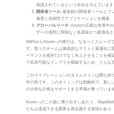
保護されているという自信を与えています
開発者ツール
: 最新鋭の開発者ツールと
速度と信頼性でアプリケーションを構築、
グローバルリーチ
: Azureの広範な世界
ザーの場所に関係なく低遅延かつ最適化さ
AWSからAzureへの移行は、なるべくスムー
す。我々のチームは徹底的なテストと最適化に
ーマンスを維持だけでなく向上させることを確
で拡張可能なインフラを構築するため、どんな
このマイグレーションのタイムラインは野心的
年の前です。このタイミングは戦略的で、新し
の大胆な計画をサポートする準備が整っていま
Azureへのこの旅に乗り出すにあたり、MapM
たちは達成できる限界を再定義する覚悟があり、