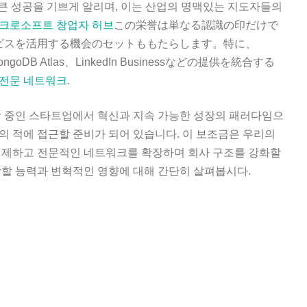
득에서의 큰 성공을 기쁘게 알리며, 이는 산업의 명맥있는 지도자들의
크로소프트 창업자 허브
この栄誉は単なる認識の印だけで
サービスを活用する機会のセットももたらします。特に、
e、MongoDB Atlas、LinkedIn Businessなどの提供を統合する
t의 전문 네트워크
.
장 중인 스타트업에서 혁신과 지속 가능한 성장의 패러다임으
의 적에 접근할 준비가 되어 있습니다. 이 보조금은 우리의
정제하고 전문적인 네트워크를 확장하며 회사 구조를 강화할
방할 능력과 변혁적인 영향에 대해 간단히 살펴봅시다.