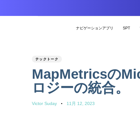
ナビゲーションアプリ
SPT
PUBLISHED
Author
Published
テックトーク
IN:
on:
MapMetricsの
ロジーの統合。
Victor Suday
11月 12, 2023