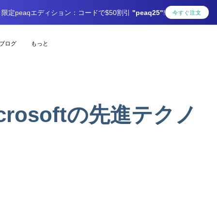
限定peaqエディション：コードで$50割引
"peaq25"
!
今すぐ注文
ブログ
もっと
Microsoftの先進テクノ