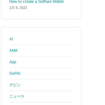
How to create a Solflare Wallet
1月 8, 2022
AI
AMA
App
DePAI
デピン
ニュース