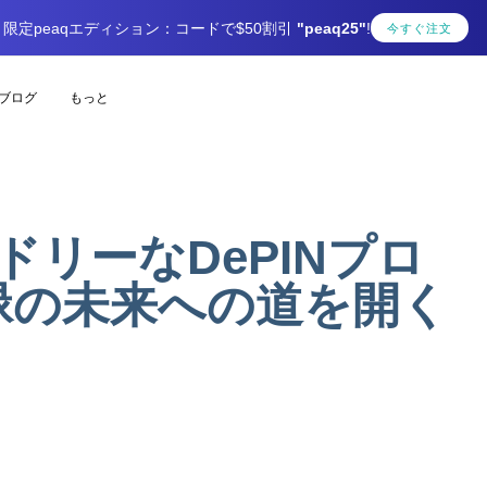
限定peaqエディション：コードで$50割引
"peaq25"
!
今すぐ注文
ブログ
もっと
ドリーなDePINプロ
緑の未来への道を開く