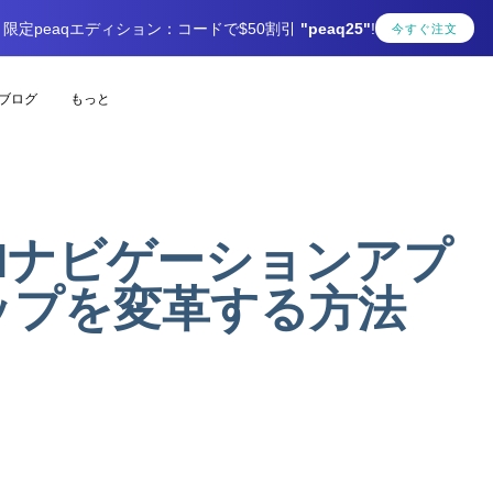
限定peaqエディション：コードで$50割引
"peaq25"
!
今すぐ注文
ブログ
もっと
Iナビゲーションアプ
ップを変革する方法