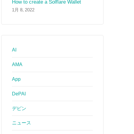
How to create a Solflare Wallet
1月 8, 2022
AI
AMA
App
DePAI
デピン
ニュース