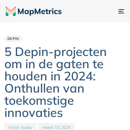
Na
sc
Author
Published
PUBLISHED
IN:
on:
DEPIN
5 Depin-projecten
om in de gaten te
houden in 2024:
Onthullen van
toekomstige
innovaties
Victor Suday
maart 13, 2024