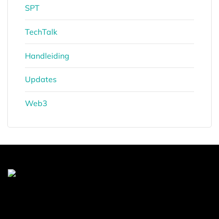
SPT
TechTalk
Handleiding
Updates
Web3