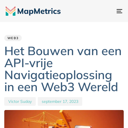
Na
sc
Author
Published
PUBLISHED
IN:
on:
WEB3
Het Bouwen van een
API-vrije
Navigatieoplossing
in een Web3 Wereld
Victor Suday
september 17, 2023