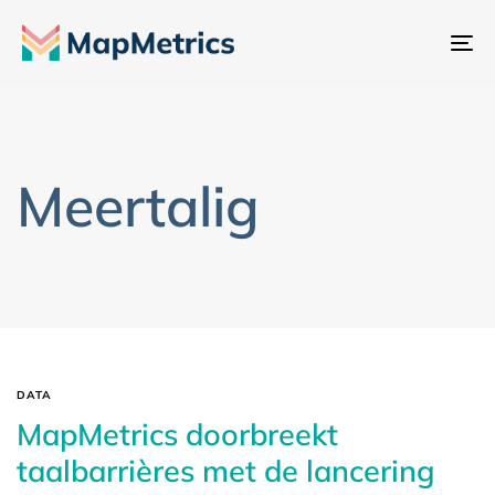
Na
sc
Meertalig
DATA
MapMetrics doorbreekt
taalbarrières met de lancering