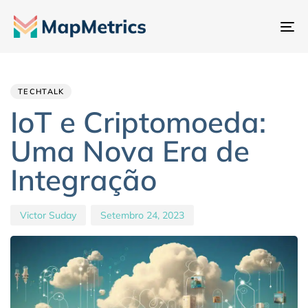
Al
na
Author
Published
PUBLISHED
IN:
on:
TECHTALK
IoT e Criptomoeda:
Uma Nova Era de
Integração
Victor Suday
Setembro 24, 2023