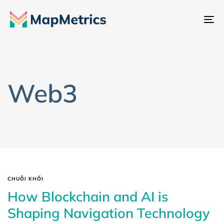
Ch
đổ
đi
hư
Web3
CHUỖI KHỐI
How Blockchain and AI is
Shaping Navigation Technology