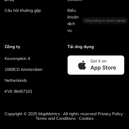
Câu hỏi thường gặp
Điều
khoản
Cổng thông tin doanh nghiệp
dịch
vụ
Công ty
Tải ứng dụng
Keurenplein 4
1069CD Amsterdam
Netherlands
KVK 86457101
Copyright © 2025 MapMetrics · All rights reserved Privacy Policy ·
Terms and Conditions · Cookies