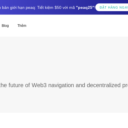
 bản giới hạn peaq: Tiết kiệm $50 với mã
"peaq25"
!
ĐẶT HÀNG NGA
Blog
Thêm
 the future of Web3 navigation and decentralized p