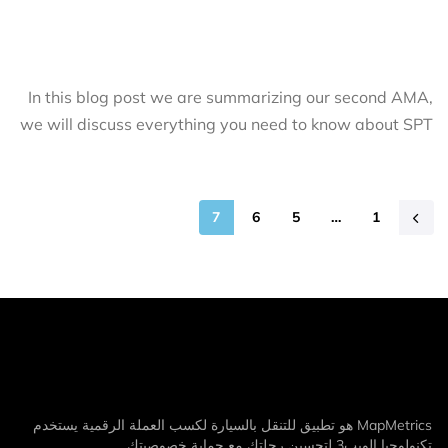
In this blog post we are summarizing our second AMA,
we will discuss everything you need to know about SPT
7
6
5
…
1
MapMetrics هو تطبيق للتنقل بالسيارة لكسب العملة الرقمية يستخدم
تكنولوجيا الويب3 لتحسين رحلتك مع حماية خصوصيتك.