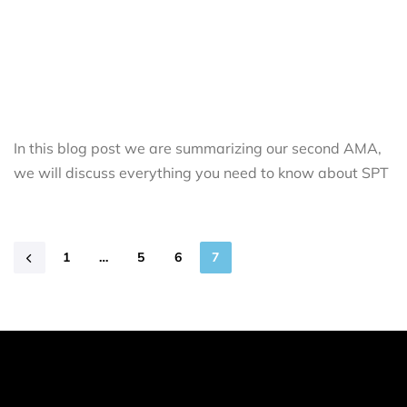
In this blog post we are summarizing our second AMA,
we will discuss everything you need to know about SPT
1
…
5
6
7