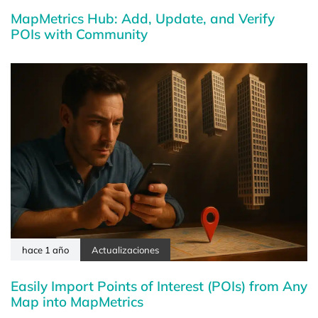
MapMetrics Hub: Add, Update, and Verify
POIs with Community
hace 1 año
Actualizaciones
Easily Import Points of Interest (POIs) from Any
Map into MapMetrics