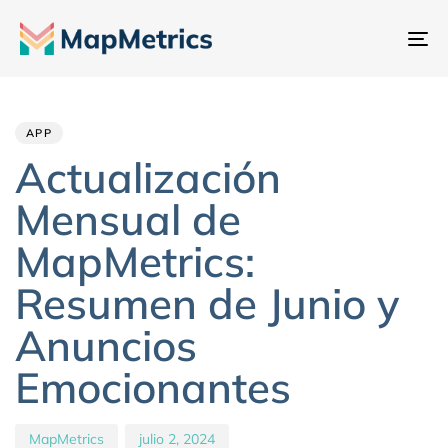
Al
na
Author
Published
PUBLISHED
IN:
on:
APP
Actualización
Mensual de
MapMetrics:
Resumen de Junio y
Anuncios
Emocionantes
MapMetrics
julio 2, 2024