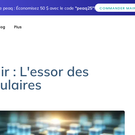
tée peaq : Économisez 50 $ avec le code
"peaq25"
!
COMMANDER MAI
log
Plus
r : L'essor des
ulaires