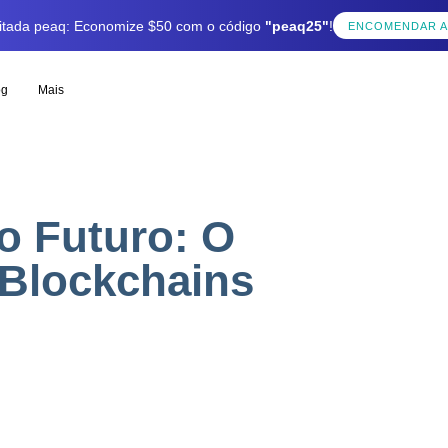
mitada peaq: Economize $50 com o código
"peaq25"
!
ENCOMENDAR 
og
Mais
o Futuro: O
 Blockchains