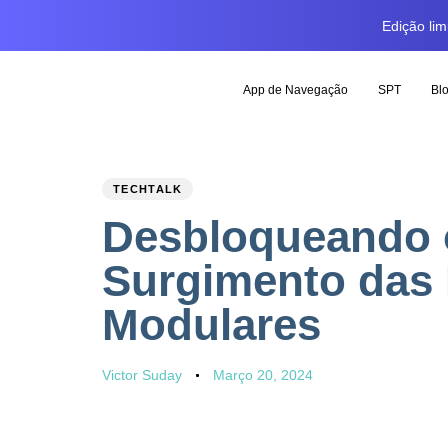
Edição li
App de Navegação
SPT
Bl
PUBLISHED
Author
Published
TECHTALK
IN:
on:
Desbloqueando 
Surgimento das
Modulares
Victor Suday
Março 20, 2024