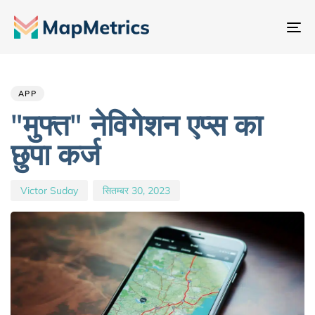
नेव
टॉ
Author
Published
PUBLISHED
IN:
on:
APP
"मुफ्त" नेविगेशन एप्स का
छुपा कर्ज
Victor Suday
सितम्बर 30, 2023