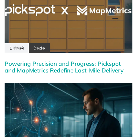
1 वर्ष पहले
टेकटॉक
Powering Precision and Progress: Pickspot
and MapMetrics Redefine Last-Mile Delivery