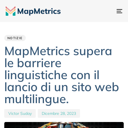
At
na
Author
Published
PUBLISHED
IN:
on:
NOTIZIE
MapMetrics supera
le barriere
linguistiche con il
lancio di un sito web
multilingue.
Victor Suday
Dicembre 28, 2023