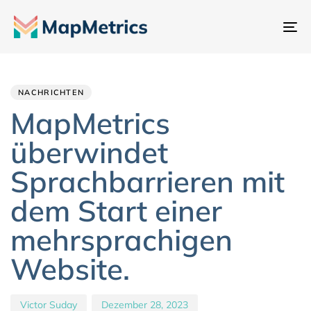
Na
um
Author
Published
PUBLISHED
IN:
on:
NACHRICHTEN
MapMetrics
überwindet
Sprachbarrieren mit
dem Start einer
mehrsprachigen
Website.
Victor Suday
Dezember 28, 2023