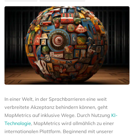
In einer Welt, in der Sprachbarrieren eine weit
verbreitete Akzeptanz behindern können, geht
MapMetrics auf inklusive Wege. Durch Nutzung
KI-
Technologie
, MapMetrics wird allmählich zu einer
internationalen Plattform. Beginnend mit unserer