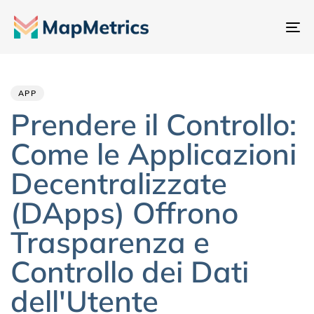
At
na
Author
Published
PUBLISHED
IN:
on:
APP
Prendere il Controllo:
Come le Applicazioni
Decentralizzate
(DApps) Offrono
Trasparenza e
Controllo dei Dati
dell'Utente