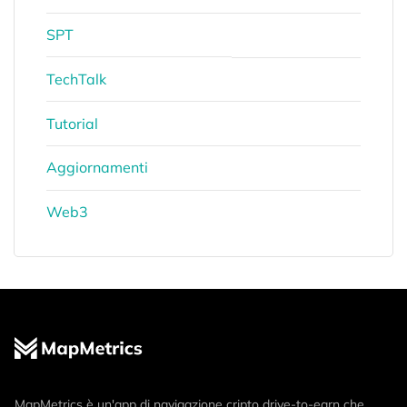
SPT
TechTalk
Tutorial
Aggiornamenti
Web3
MapMetrics è un'app di navigazione cripto drive-to-earn che