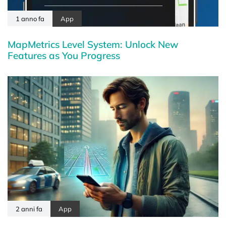
1 anno fa
App
MapMetrics Level System: Unlock New
Features as You Progress
2 anni fa
App