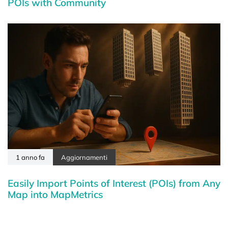
POIs with Community
1 anno fa
Aggiornamenti
Easily Import Points of Interest (POIs) from Any
Map into MapMetrics