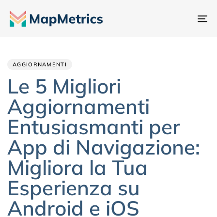
At
na
Author
Published
PUBLISHED
IN:
on:
AGGIORNAMENTI
Le 5 Migliori
Aggiornamenti
Entusiasmanti per
App di Navigazione:
Migliora la Tua
Esperienza su
Android e iOS