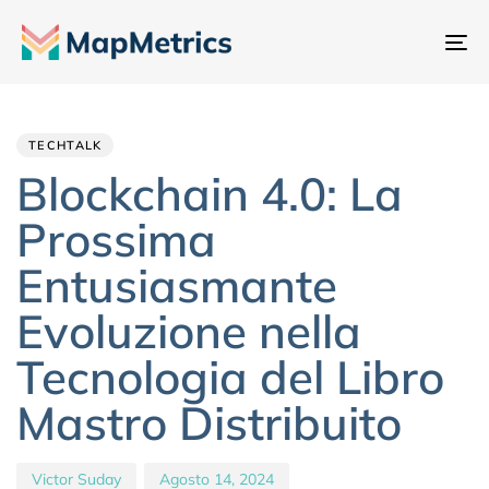
At
na
Author
Published
PUBLISHED
IN:
on:
TECHTALK
Blockchain 4.0: La
Prossima
Entusiasmante
Evoluzione nella
Tecnologia del Libro
Mastro Distribuito
Victor Suday
Agosto 14, 2024