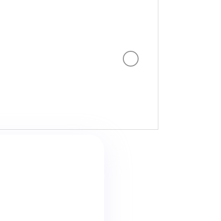
인 발
출 수
하고