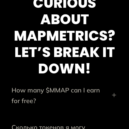
CURIOUS
ABOUT
MAPMETRICS?
LET’S BREAK IT
DOWN!
How many $MMAP can I earn
for free?
Сколько токенов я могу