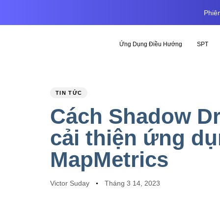
Phiên
Ứng Dụng Điều Hướng
SPT
PUBLISHED
Author
Published
TIN TỨC
IN:
on:
Cách Shadow Dr
cải thiện ứng d
MapMetrics
Victor Suday
Tháng 3 14, 2023