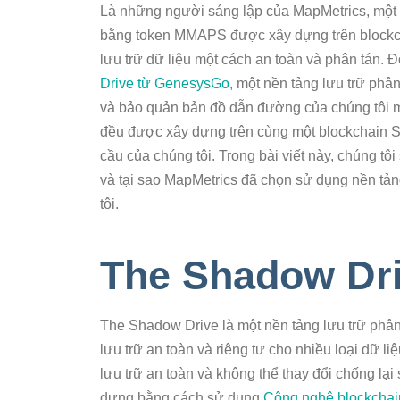
Là những người sáng lập của MapMetrics, một
bằng token MMAPS được xây dựng trên blockcha
lưu trữ dữ liệu một cách an toàn và phân tán. Đ
Drive từ GenesysGo,
một nền tảng lưu trữ phân
và bảo quản bản đồ dẫn đường của chúng tôi m
đều được xây dựng trên cùng một blockchain So
cầu của chúng tôi. Trong bài viết này, chúng t
và tại sao MapMetrics đã chọn sử dụng nền tả
tôi.
The Shadow Dri
The Shadow Drive là một nền tảng lưu trữ phâ
lưu trữ an toàn và riêng tư cho nhiều loại dữ l
lưu trữ an toàn và không thể thay đổi chống lạ
dựng bằng cách sử dụng
Công nghệ blockchai