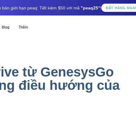
 bản giới hạn peaq: Tiết kiệm $50 với mã
"peaq25"
!
ĐẶT HÀNG NGA
Blog
Thêm
ive từ GenesysGo
ụng điều hướng của