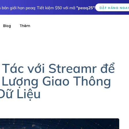
 bản giới hạn peaq: Tiết kiệm $50 với mã
"peaq25"
!
ĐẶT HÀNG NGA
Blog
Thêm
Tác với Streamr để
 Lượng Giao Thông
Dữ Liệu