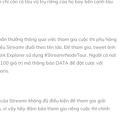
 chí còn có tàu vũ trụ riêng của họ bay bên cạnh tàu
!
hần thưởng thông qua việc tham gia cuộc thi phụ hàng
ệu Streamr đuổi theo tên lửa. Để tham gia, tweet ảnh
work Explorer sử dụng #StreamrNodeTour. Người có nút
$100 giá trị mã thông báo DATA để đặt cược với
aris.
g của Streamr không đủ điều kiện để tham gia giải
n, vì vậy hãy đảm bảo tham gia riêng cuộc thi chính