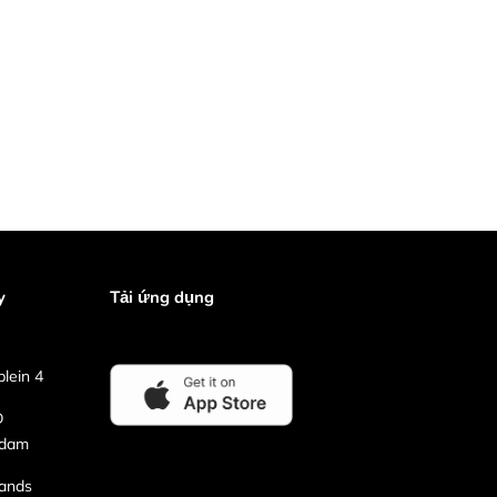
y
Tải ứng dụng
lein 4
D
rdam
lands