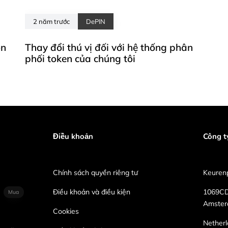
2 năm trước
DePIN
on
Thay đổi thú vị đối với hệ thống phân
phối token của chúng tôi
Điều khoản
Công t
Chính sách quyền riêng tư
Keurenp
Điều khoản và điều kiện
1069C
Mua
Amste
Cookies
Nether