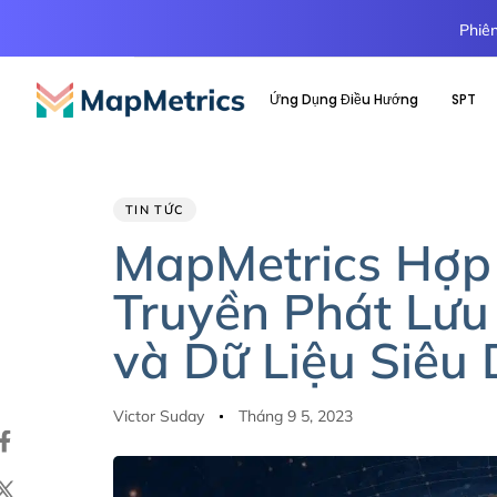
Phiên
Ứng Dụng Điều Hướng
SPT
Author
Published
PUBLISHED
TIN TỨC
IN:
on:
MapMetrics Hợp 
Truyền Phát Lưu
và Dữ Liệu Siêu 
Victor Suday
Tháng 9 5, 2023