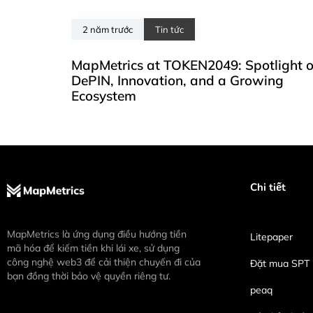
2 năm trước
Tin tức
MapMetrics at TOKEN2049: Spotlight 
DePIN, Innovation, and a Growing
Ecosystem
Chi tiết
MapMetrics là ứng dụng điều hướng tiền
Litepaper
mã hóa để kiếm tiền khi lái xe, sử dụng
công nghệ web3 để cải thiện chuyến đi của
Đặt mua SPT
bạn đồng thời bảo vệ quyền riêng tư.
peaq