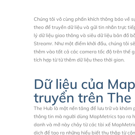
Chúng tôi vô cùng phấn khích thông báo về s
theo để truyền dữ liệu và gửi tin nhắn trực t
lý dữ liệu giao thông và siêu dữ liệu bản đ
Streamr. Như một điểm khởi đầu, chúng tôi sẽ 
thêm vào tất cả các camera tốc độ trên thế gi
tích hợp từ từ thêm dữ liệu theo thời gian.
Dữ liệu của Map
truyền trên The
The Hub là một nền tảng để lưu trữ và khám p
thông tin mà người dùng MapMetrics tạo ra hà
danh và mở này chảy từ các tài xế MapMetric
dịch để tạo ra những hiểu biết thu thập từ cộ