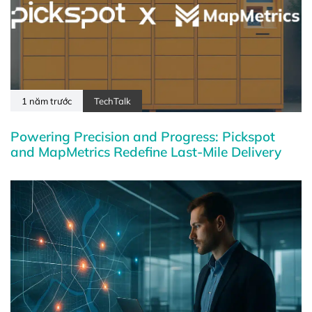
1 năm trước
TechTalk
Powering Precision and Progress: Pickspot
and MapMetrics Redefine Last-Mile Delivery