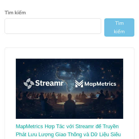
Tìm kiếm
Tìm
kiếm
MapMetrics Hợp Tác với Streamr để Truyền
Phát Lưu Lượng Giao Thông và Dữ Liệu Siêu