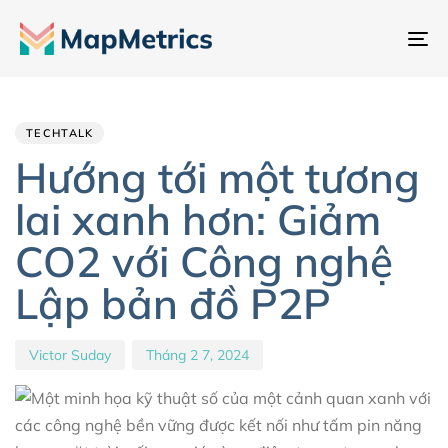
Ch
đổ
Author
Published
PUBLISHED
đi
IN:
on:
hư
TECHTALK
Hướng tới một tương
lai xanh hơn: Giảm
CO2 với Công nghệ
Lập bản đồ P2P
Victor Suday
Tháng 2 7, 2024