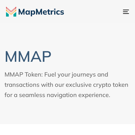
Ch
đổ
đi
hư
MMAP
MMAP Token: Fuel your journeys and
transactions with our exclusive crypto token
for a seamless navigation experience.