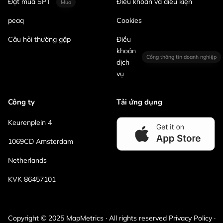
Đặt mua SPT
Điều khoản và điều kiện
Mua
peaq
Cookies
Câu hỏi thường gặp
Điều
khoản
Cổng thông tin doanh nghiệp
dịch
vụ
Công ty
Tải ứng dụng
Keurenplein 4
1069CD Amsterdam
Netherlands
KVK 86457101
Copyright © 2025 MapMetrics · All rights reserved Privacy Policy ·