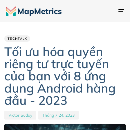
Ch
đổ
Author
Published
PUBLISHED
đi
IN:
on:
hư
TECHTALK
Tối ưu hóa quyền
riêng tư trực tuyến
của bạn với 8 ứng
dụng Android hàng
đầu - 2023
Victor Suday
Tháng 7 24, 2023