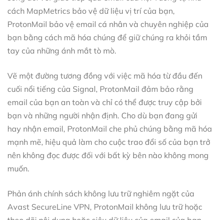
cách MapMetrics bảo vệ dữ liệu vị trí của bạn,
ProtonMail bảo vệ email cá nhân và chuyên nghiệp của
bạn bằng cách mã hóa chúng để giữ chúng ra khỏi tầm
tay của những ánh mắt tò mò.
Vẽ một đường tương đồng với việc mã hóa từ đầu đến
cuối nổi tiếng của Signal, ProtonMail đảm bảo rằng
email của bạn an toàn và chỉ có thể được truy cập bởi
bạn và những người nhận định. Cho dù bạn đang gửi
hay nhận email, ProtonMail che phủ chúng bằng mã hóa
mạnh mẽ, hiệu quả làm cho cuộc trao đổi số của bạn trở
nên không đọc được đối với bất kỳ bên nào không mong
muốn.
Phản ánh chính sách không lưu trữ nghiêm ngặt của
Avast SecureLine VPN, ProtonMail không lưu trữ hoặc
theo dõi nội dung hoặc siêu dữ liệu của email của bạn.