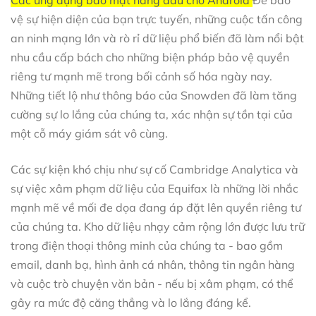
vệ sự hiện diện của bạn trực tuyến, những cuộc tấn công
an ninh mạng lớn và rò rỉ dữ liệu phổ biến đã làm nổi bật
nhu cầu cấp bách cho những biện pháp bảo vệ quyền
riêng tư mạnh mẽ trong bối cảnh số hóa ngày nay.
Những tiết lộ như thông báo của Snowden đã làm tăng
cường sự lo lắng của chúng ta, xác nhận sự tồn tại của
một cỗ máy giám sát vô cùng.
Các sự kiện khó chịu như sự cố Cambridge Analytica và
sự việc xâm phạm dữ liệu của Equifax là những lời nhắc
mạnh mẽ về mối đe dọa đang áp đặt lên quyền riêng tư
của chúng ta. Kho dữ liệu nhạy cảm rộng lớn được lưu trữ
trong điện thoại thông minh của chúng ta - bao gồm
email, danh bạ, hình ảnh cá nhân, thông tin ngân hàng
và cuộc trò chuyện văn bản - nếu bị xâm phạm, có thể
gây ra mức độ căng thẳng và lo lắng đáng kể.