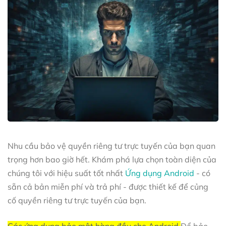
Nhu cầu bảo vệ quyền riêng tư trực tuyến của bạn quan
trọng hơn bao giờ hết. Khám phá lựa chọn toàn diện của
chúng tôi với hiệu suất tốt nhất
Ứng dụng Android
- có
sẵn cả bản miễn phí và trả phí - được thiết kế để củng
cố quyền riêng tư trực tuyến của bạn.
Các ứng dụng bảo mật hàng đầu cho Android
Để bảo