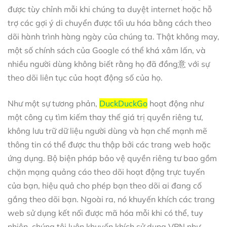
được tùy chỉnh mỗi khi chúng ta duyệt internet hoặc hỗ
trợ các gợi ý di chuyển được tối ưu hóa bằng cách theo
dõi hành trình hàng ngày của chúng ta. Thật không may,
một số chính sách của Google có thể khá xâm lấn, và
nhiều người dùng không biết rằng họ đã đồng意 với sự
theo dõi liên tục của hoạt động số của họ.
Như một sự tương phản,
DuckDuckGo
hoạt động như
một công cụ tìm kiếm thay thế giá trị quyền riêng tư,
không lưu trữ dữ liệu người dùng và hạn chế mạnh mẽ
thông tin có thể được thu thập bởi các trang web hoặc
ứng dụng. Bộ biện pháp bảo vệ quyền riêng tư bao gồm
chặn mạng quảng cáo theo dõi hoạt động trực tuyến
của bạn, hiệu quả cho phép bạn theo dõi ai đang cố
gắng theo dõi bạn. Ngoài ra, nó khuyến khích các trang
web sử dụng kết nối được mã hóa mỗi khi có thể, tuy
nhiên, chúng tôi luôn khuyến khích sử dụng VPN như