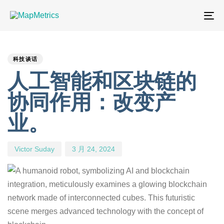
切
换
PUBLISHED
Author
Published
IN:
on:
导
科技谈话
航
人工智能和区块链的
协同作用：改变产
业。
Victor Suday
3 月 24, 2024