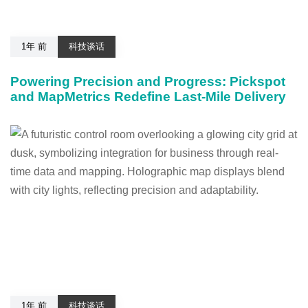
1年 前
科技谈话
Powering Precision and Progress: Pickspot
and MapMetrics Redefine Last-Mile Delivery
1年 前
科技谈话