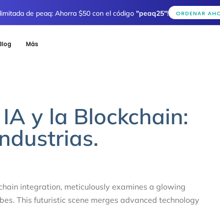
 limitada de peaq: Ahorra $50 con el código
"peaq25"
!
ORDENAR AH
Blog
Más
 IA y la Blockchain:
ndustrias.