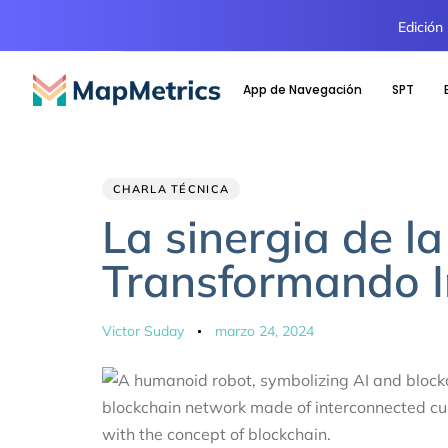
Edición
App de Navegación
SPT
Author
Published
PUBLISHED
CHARLA TÉCNICA
IN:
on:
La sinergia de la
Transformando I
Victor Suday
marzo 24, 2024