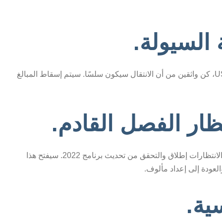
السيولة.
بالنسبة للمشاركين في بركة السيولة MMAPS و USDC، كن واثقين من أن الانتقال سيكون سلسًا. سيتم إسقاط المبالغ
ظار الفصل القادم.
مع شكل أساس إطار توكين Solana المحسّن، تترقب الانتظارات إطلاق والتحقق من تحديث برنامج 2022. سيفتح هذا
لعودة إلى إعداد مألوف.
ية.