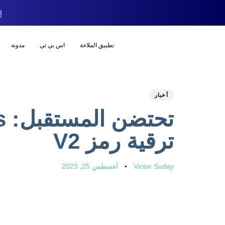
إص
تطبيق الملاحة
اس بي تي
مدونة
أخبار
ترقية رمز V2
Victor Suday
أغسطس 25, 2023