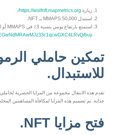
زيارة
https://wolfnft.mapmetrics.org/
.
استبدل 50,000 MMAPS بـ NFT.
استمتع بارتفاع يومي بنسبة 3٪ في MMAPS أو استبدل NFT بـ SOL عبر
hKrYBEGwNdMRAwMJz33c1qcwGXC4LRvQ/buy
تمكين حاملي الرموز
للاستبدال.
جذابة. تم تصميم هذه المزايا لمكافأة المساهمين المخل
فتح مزايا NFT.