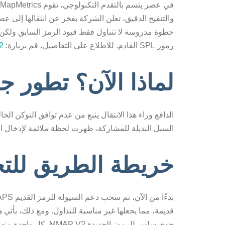
خطوة مدروسة لا تتناول فقط قيود الرمز السابق ولكن 
رموز SPL القادم. للاطلاع على التفاصيل، قم بزيارة:
2
لماذا الآن؟ تطور جي
السبل البديلة للمشاركة، ظهرت لحظة ملائمة لإدخال ال
خريطة الطريق للت
قديمة، مما يجعلها غير مناسبة للتداول. ومع ذلك، يأتي ه
جوي سلس للرموز الجديدة MMAP V2، كل واحدة منها بقيمة تداول مكافئة.