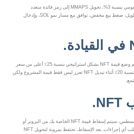
تقدم نظام NFT مجموعة من المزايا، بما في ذلك عائد يومي بنسبة 3%، تحويل MMAPS إلى رمز فائدة متعدد
الاستخدامات، حوافز للاحتفاظ بالأصول على المدى الطويل، ضغط بيع مخفض، توافق مع مسار نمو SOL، وإدخال
تم النظر بعناية إلى ديناميات القيمة خلال هذا التحول. تم وضع قيمة NFT بشكل استراتيجي بنسبة 25٪ أعلى من سعر
MMAPS السائد. علاوة على ذلك، توجد رسوم مدمجة بنسبة 20٪ أثناء تبديل NFT تعزز ليس فقط قيمة المشروع ولكن
مع.
N.
لا داعي للقلق بالنسبة لحاملي NFT الحاليين. في 27 أغسطس، سيتم إسقاط قيمة NFT الخاصة بك من البرونز أو
الفضة أو الذهب مباشرة إلى محفظتك المرتبطة. لا تتطلب أي إجراءات. بعد الإسقاط، تحتفظ بمرونة لتحويل NFT