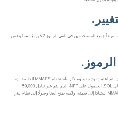
يير.
كن واثقًا، أرباحك المالية لا تتأثر. ابتداءً من 26 أغسطس، سيبدأ جميع المستخدمين في تلقي الرموز V2 يوميًا، مما يضمن
الرموز.
انتهت أيام الوصول إلى Raydium لرمز V2. بدلاً من ذلك، تم اعتماد نهج جديد ومبتكر. باستخدام MMAPS الخاصة بك،
يمكنك الآن الحصول على NFTs يمكن تحويلها مباشرة إلى SOL. الحصول على NFT، الذي يتم عبر تبادل 50,000
MMAPS، لا يضمن فقط زيادة يومية بنسبة 3% في MMAPS استنادًا إلى قيمته، ولكنه يمنح أيضًا وصولًا إلى نظام بيئي