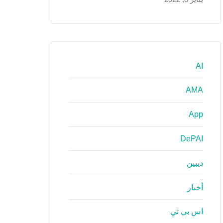
AI
AMA
App
DePAI
ديبين
أخبار
اس بي تي