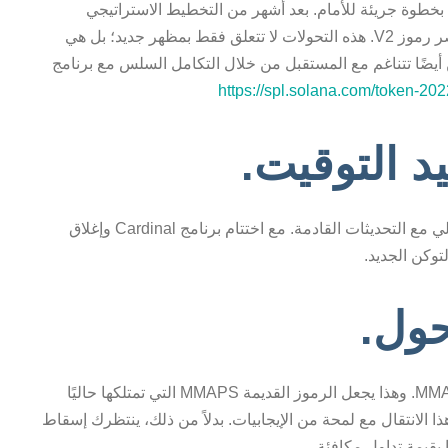
في عصر يتسم بالتقدم التكنولوجي، تقوم MapMetrics بخطوة جريئة للأمام. بعد أشهر من التخطيط الاستراتيجي
والتنقيح الدقيق، تعلن الشركة بفخر عن انتقالها إلى عصر رموز V2. هذه التحولات لا تتعلق فقط بمظهر جديد؛ بل هي
أيضًا تتناغم مع المستقبل من خلال التكامل السلس مع برنامج
https:/
/
spl.solana.com/token-
202
د التوقيت.
الدافع وراء هذا الانتقال ينبع من عدم توافق التوكن الحالي مع التحديثات القادمة. مع اختتام برنامج Cardinal وإغلاق
توكن الجديد.
حول.
بدءًا من الآن، تم سحب دعم السيولة للرمز القديم MMAPS. وهذا يجعل الرموز القديمة MMAPS التي تمتلكها حاليًا
ذا الانتقال مع لمحة من الإيجابيات. بدلاً من ذلك، ينتظرك إسقاط