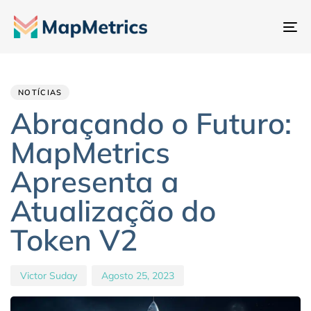
Al
na
Author
Published
PUBLISHED
IN:
on:
NOTÍCIAS
Abraçando o Futuro:
MapMetrics
Apresenta a
Atualização do
Token V2
Victor Suday
Agosto 25, 2023