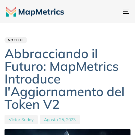
At
na
Author
Published
PUBLISHED
IN:
on:
NOTIZIE
Abbracciando il
Futuro: MapMetrics
Introduce
l'Aggiornamento del
Token V2
Victor Suday
Agosto 25, 2023