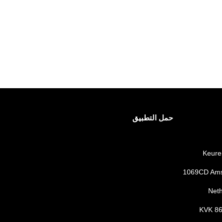
حمل التطبيق
Keure
1069CD Am
Net
KVK 8