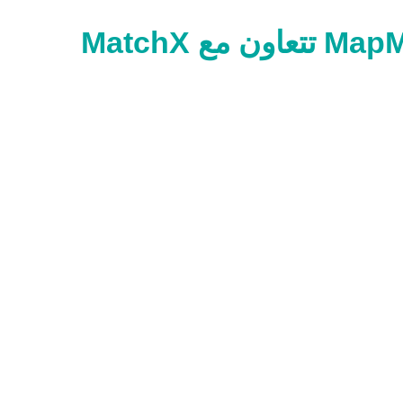
تمكين الويب 3.0: MapMetrics تتعاون مع MatchX