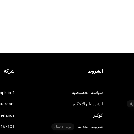
الشروط
شركة
سياسة الخصوصية
nplein 4
الشروط والأحكام
sterdam
اء
كوكيز
herlands
شروط الخدمة
6457101
بوابة الأعمال