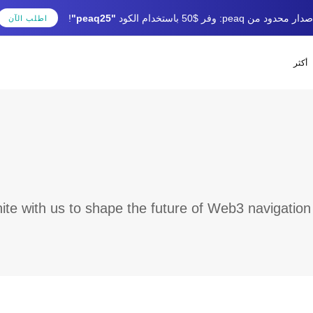
دار محدود من peaq: وفر $50 باستخدام الكود
"peaq25"
!
اطلب الآن
أكثر
nite with us to shape the future of Web3 navigation