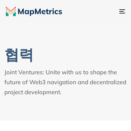
내
비
게
이
션
협력
전
환
Joint Ventures: Unite with us to shape the
future of Web3 navigation and decentralized
project development.